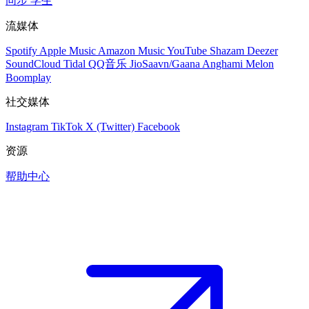
同步
学生
流媒体
Spotify
Apple Music
Amazon Music
YouTube
Shazam
Deezer
SoundCloud
Tidal
QQ音乐
JioSaavn/Gaana
Anghami
Melon
Boomplay
社交媒体
Instagram
TikTok
X (Twitter)
Facebook
资源
帮助中心