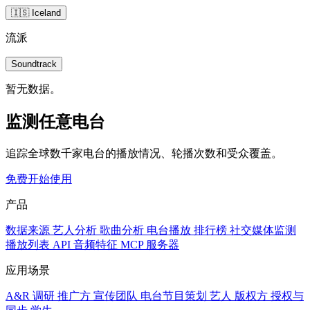
🇮🇸 Iceland
流派
Soundtrack
暂无数据。
监测任意电台
追踪全球数千家电台的播放情况、轮播次数和受众覆盖。
免费开始使用
产品
数据来源
艺人分析
歌曲分析
电台播放
排行榜
社交媒体监测
播放列表
API
音频特征
MCP 服务器
应用场景
A&R 调研
推广方
宣传团队
电台节目策划
艺人
版权方
授权与