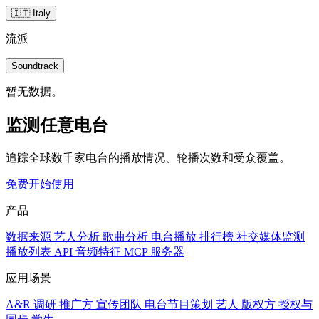
🇮🇹 Italy
流派
Soundtrack
暂无数据。
监测任意电台
追踪全球数千家电台的播放情况、轮播次数和受众覆盖。
免费开始使用
产品
数据来源
艺人分析
歌曲分析
电台播放
排行榜
社交媒体监测
播放列表
API
音频特征
MCP 服务器
应用场景
A&R 调研
推广方
宣传团队
电台节目策划
艺人
版权方
授权与