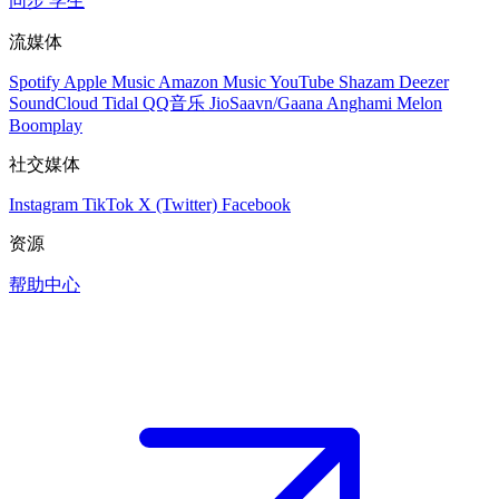
同步
学生
流媒体
Spotify
Apple Music
Amazon Music
YouTube
Shazam
Deezer
SoundCloud
Tidal
QQ音乐
JioSaavn/Gaana
Anghami
Melon
Boomplay
社交媒体
Instagram
TikTok
X (Twitter)
Facebook
资源
帮助中心