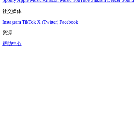
Spotify
Apple Music
Amazon Music
YouTube
Shazam
Deezer
Sound
社交媒体
Instagram
TikTok
X (Twitter)
Facebook
资源
帮助中心