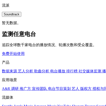
流派
Soundtrack
暂无数据。
监测任意电台
追踪全球数千家电台的播放情况、轮播次数和受众覆盖。
免费开始使用
产品
数据来源
艺人分析
歌曲分析
电台播放
排行榜
社交媒体监测
播
应用场景
A&R 调研
推广方
宣传团队
电台节目策划
艺人
版权方
授权与
流媒体