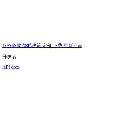
服务条款
隐私政策
定价
下载
更新日志
开发者
API docs