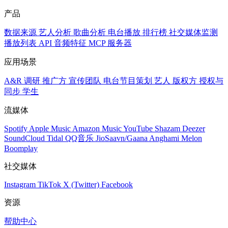
产品
数据来源
艺人分析
歌曲分析
电台播放
排行榜
社交媒体监测
播放列表
API
音频特征
MCP 服务器
应用场景
A&R 调研
推广方
宣传团队
电台节目策划
艺人
版权方
授权与
同步
学生
流媒体
Spotify
Apple Music
Amazon Music
YouTube
Shazam
Deezer
SoundCloud
Tidal
QQ音乐
JioSaavn/Gaana
Anghami
Melon
Boomplay
社交媒体
Instagram
TikTok
X (Twitter)
Facebook
资源
帮助中心