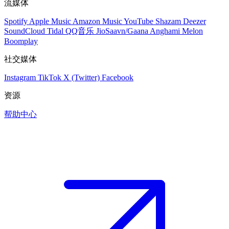
流媒体
Spotify
Apple Music
Amazon Music
YouTube
Shazam
Deezer
SoundCloud
Tidal
QQ音乐
JioSaavn/Gaana
Anghami
Melon
Boomplay
社交媒体
Instagram
TikTok
X (Twitter)
Facebook
资源
帮助中心