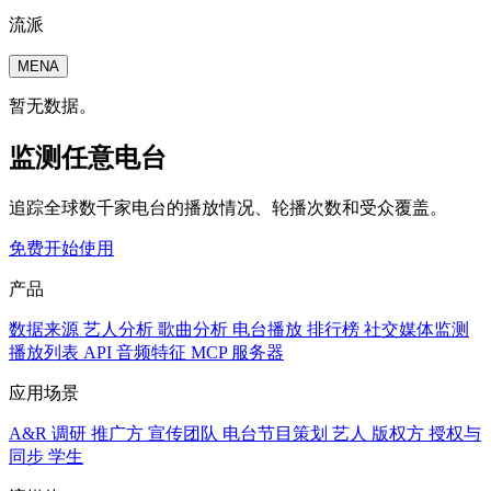
流派
MENA
暂无数据。
监测任意电台
追踪全球数千家电台的播放情况、轮播次数和受众覆盖。
免费开始使用
产品
数据来源
艺人分析
歌曲分析
电台播放
排行榜
社交媒体监测
播放列表
API
音频特征
MCP 服务器
应用场景
A&R 调研
推广方
宣传团队
电台节目策划
艺人
版权方
授权与
同步
学生