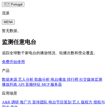
🇵🇹 Portugal
流派
MENA
暂无数据。
监测任意电台
追踪全球数千家电台的播放情况、轮播次数和受众覆盖。
免费开始使用
产品
数据来源
艺人分析
歌曲分析
电台播放
排行榜
社交媒体监测
播放列表
API
音频特征
MCP 服务器
应用场景
A&R 调研
推广方
宣传团队
电台节目策划
艺人
版权方
授权与