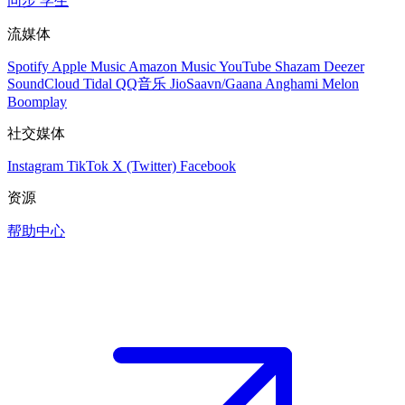
同步
学生
流媒体
Spotify
Apple Music
Amazon Music
YouTube
Shazam
Deezer
SoundCloud
Tidal
QQ音乐
JioSaavn/Gaana
Anghami
Melon
Boomplay
社交媒体
Instagram
TikTok
X (Twitter)
Facebook
资源
帮助中心