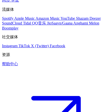
同步
学生
流媒体
Spotify
Apple Music
Amazon Music
YouTube
Shazam
Deezer
SoundCloud
Tidal
QQ音乐
JioSaavn/Gaana
Anghami
Melon
Boomplay
社交媒体
Instagram
TikTok
X (Twitter)
Facebook
资源
帮助中心