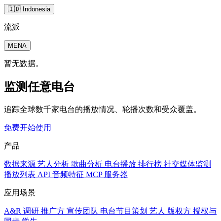
🇮🇩 Indonesia
流派
MENA
暂无数据。
监测任意电台
追踪全球数千家电台的播放情况、轮播次数和受众覆盖。
免费开始使用
产品
数据来源
艺人分析
歌曲分析
电台播放
排行榜
社交媒体监测
播放列表
API
音频特征
MCP 服务器
应用场景
A&R 调研
推广方
宣传团队
电台节目策划
艺人
版权方
授权与