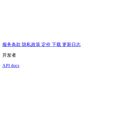
服务条款
隐私政策
定价
下载
更新日志
开发者
API docs