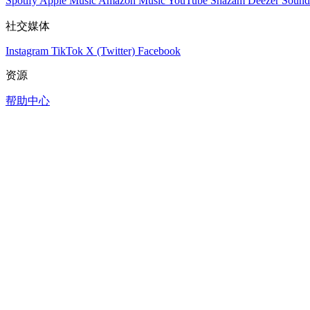
Spotify
Apple Music
Amazon Music
YouTube
Shazam
Deezer
Sound
社交媒体
Instagram
TikTok
X (Twitter)
Facebook
资源
帮助中心