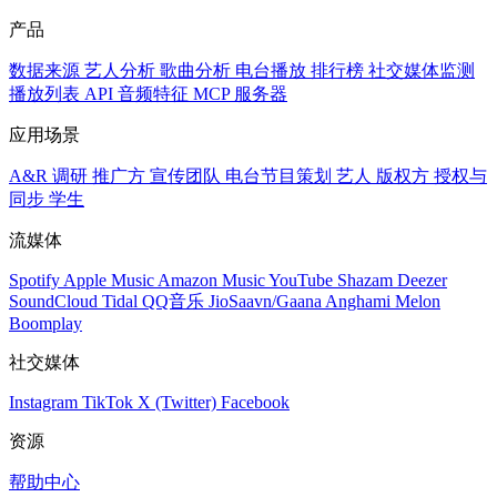
产品
数据来源
艺人分析
歌曲分析
电台播放
排行榜
社交媒体监测
播放列表
API
音频特征
MCP 服务器
应用场景
A&R 调研
推广方
宣传团队
电台节目策划
艺人
版权方
授权与
同步
学生
流媒体
Spotify
Apple Music
Amazon Music
YouTube
Shazam
Deezer
SoundCloud
Tidal
QQ音乐
JioSaavn/Gaana
Anghami
Melon
Boomplay
社交媒体
Instagram
TikTok
X (Twitter)
Facebook
资源
帮助中心