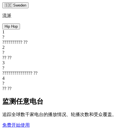
🇸🇪 Sweden
流派
Hip Hop
1
?
??????????
??
2
?
??
??
3
?
???????????????
??
4
?
??
??
监测任意电台
追踪全球数千家电台的播放情况、轮播次数和受众覆盖。
免费开始使用