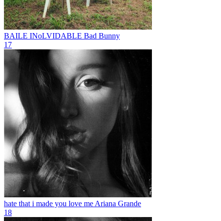
BAILE INoLVIDABLE
Bad Bunny
17
hate that i made you love me
Ariana Grande
18