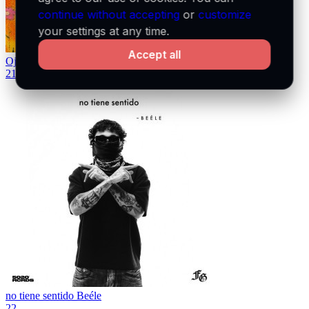
continue without accepting
or
customize
your settings at any time.
Accept all
Ojitos Lindos
Bad Bunny & Bomba Estéreo
21
no tiene sentido
Beéle
22