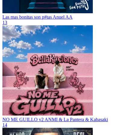
Las mas bonitas son p#tas
Anuel AA
13
NO ME GUILLO v2
ANMI & La Pantera & Kabasaki
14