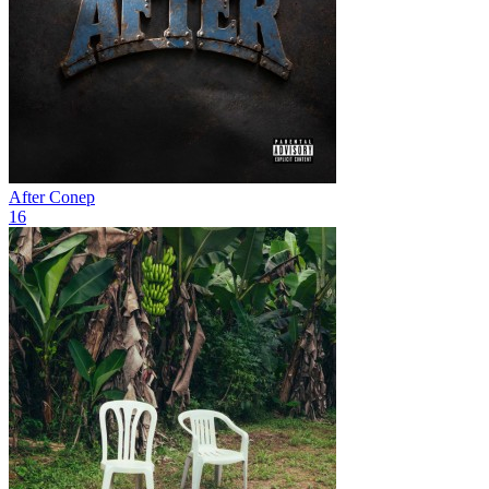
After
Conep
16