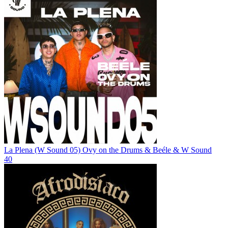
La Plena (W Sound 05)
Ovy on the Drums & Beéle & W Sound
40