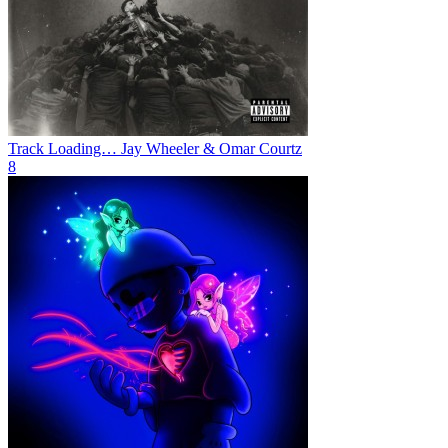
⁠Track Loading…
Jay Wheeler & Omar Courtz
8