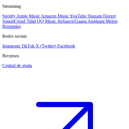
Streaming
Spotify
Apple Music
Amazon Music
YouTube
Shazam
Deezer
SoundCloud
Tidal
QQ Music
JioSaavn/Gaana
Anghami
Melon
Boomplay
Redes sociais
Instagram
TikTok
X (Twitter)
Facebook
Recursos
Central de ajuda