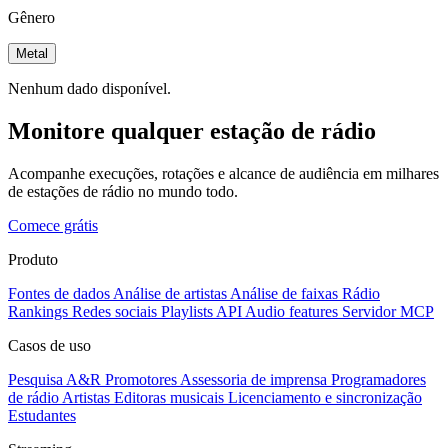
Gênero
Metal
Nenhum dado disponível.
Monitore qualquer estação de rádio
Acompanhe execuções, rotações e alcance de audiência em milhares
de estações de rádio no mundo todo.
Comece grátis
Produto
Fontes de dados
Análise de artistas
Análise de faixas
Rádio
Rankings
Redes sociais
Playlists
API
Audio features
Servidor MCP
Casos de uso
Pesquisa A&R
Promotores
Assessoria de imprensa
Programadores
de rádio
Artistas
Editoras musicais
Licenciamento e sincronização
Estudantes