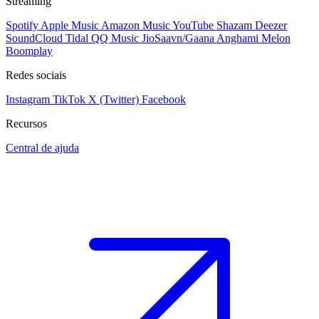
Streaming
Spotify
Apple Music
Amazon Music
YouTube
Shazam
Deezer
SoundCloud
Tidal
QQ Music
JioSaavn/Gaana
Anghami
Melon
Boomplay
Redes sociais
Instagram
TikTok
X (Twitter)
Facebook
Recursos
Central de ajuda