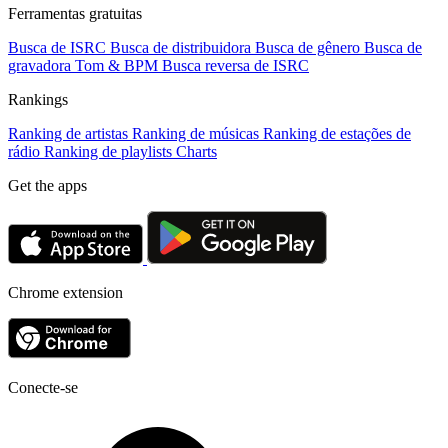
Ferramentas gratuitas
Busca de ISRC
Busca de distribuidora
Busca de gênero
Busca de
gravadora
Tom & BPM
Busca reversa de ISRC
Rankings
Ranking de artistas
Ranking de músicas
Ranking de estações de
rádio
Ranking de playlists
Charts
Get the apps
Chrome extension
Conecte-se