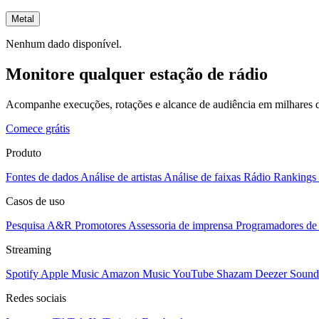
Metal
Nenhum dado disponível.
Monitore qualquer estação de rádio
Acompanhe execuções, rotações e alcance de audiência em milhares d
Comece grátis
Produto
Fontes de dados
Análise de artistas
Análise de faixas
Rádio
Rankings
Casos de uso
Pesquisa A&R
Promotores
Assessoria de imprensa
Programadores de 
Streaming
Spotify
Apple Music
Amazon Music
YouTube
Shazam
Deezer
Sound
Redes sociais