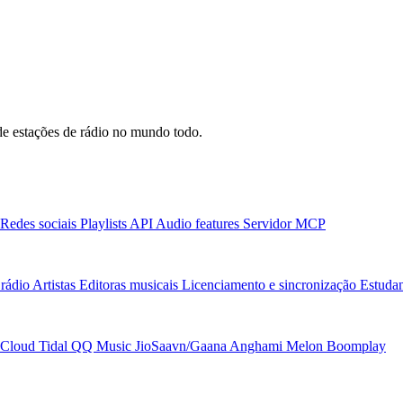
e estações de rádio no mundo todo.
Redes sociais
Playlists
API
Audio features
Servidor MCP
rádio
Artistas
Editoras musicais
Licenciamento e sincronização
Estudan
Cloud
Tidal
QQ Music
JioSaavn/Gaana
Anghami
Melon
Boomplay