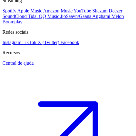
Streaming
Spotify
Apple Music
Amazon Music
YouTube
Shazam
Deezer
SoundCloud
Tidal
QQ Music
JioSaavn/Gaana
Anghami
Melon
Boomplay
Redes sociais
Instagram
TikTok
X (Twitter)
Facebook
Recursos
Central de ajuda