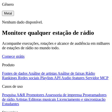
Gênero
Metal
Nenhum dado disponível.
Monitore qualquer estação de rádio
Acompanhe execuções, rotações e alcance de audiência em milhares
de estações de rádio no mundo todo.
Comece grátis
Produto
Fontes de dados
Análise de artistas
Análise de faixas
Rádio
Rankings
Redes sociais
Playlists
API
Audio features
Servidor MCP
Casos de uso
Pesquisa A&R
Promotores
Assessoria de imprensa
Programadores
de rádio
Artistas
Editoras musicais
Licenciamento e sincronização
Estudantes