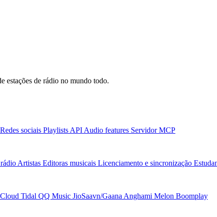
e estações de rádio no mundo todo.
Redes sociais
Playlists
API
Audio features
Servidor MCP
rádio
Artistas
Editoras musicais
Licenciamento e sincronização
Estudan
Cloud
Tidal
QQ Music
JioSaavn/Gaana
Anghami
Melon
Boomplay