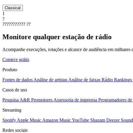
Classical
1
?
???????????
??
Monitore qualquer estação de rádio
Acompanhe execuções, rotações e alcance de audiência em milhares d
Comece grátis
Produto
Fontes de dados
Análise de artistas
Análise de faixas
Rádio
Rankings
Casos de uso
Pesquisa A&R
Promotores
Assessoria de imprensa
Programadores de 
Streaming
Spotify
Apple Music
Amazon Music
YouTube
Shazam
Deezer
Sound
Redes sociais