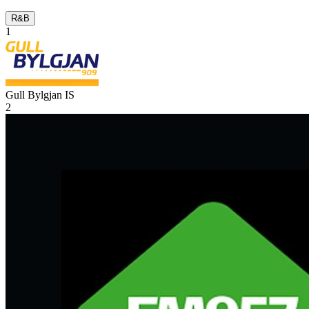
R&B
1
Gull Bylgjan
IS
2