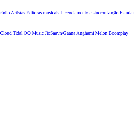
rádio
Artistas
Editoras musicais
Licenciamento e sincronização
Estudan
Cloud
Tidal
QQ Music
JioSaavn/Gaana
Anghami
Melon
Boomplay