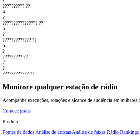
?
??????????
??
4
?
????????????????
??
5
?
?????????????
??
6
?
?????????
??
7
?
????????????
??
Monitore qualquer estação de rádio
Acompanhe execuções, rotações e alcance de audiência em milhares d
Comece grátis
Produto
Fontes de dados
Análise de artistas
Análise de faixas
Rádio
Rankings