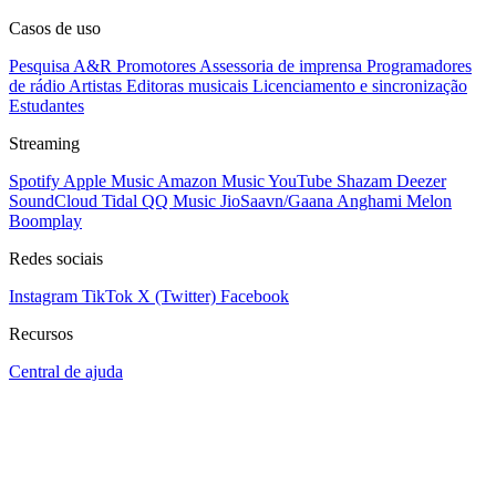
Casos de uso
Pesquisa A&R
Promotores
Assessoria de imprensa
Programadores
de rádio
Artistas
Editoras musicais
Licenciamento e sincronização
Estudantes
Streaming
Spotify
Apple Music
Amazon Music
YouTube
Shazam
Deezer
SoundCloud
Tidal
QQ Music
JioSaavn/Gaana
Anghami
Melon
Boomplay
Redes sociais
Instagram
TikTok
X (Twitter)
Facebook
Recursos
Central de ajuda