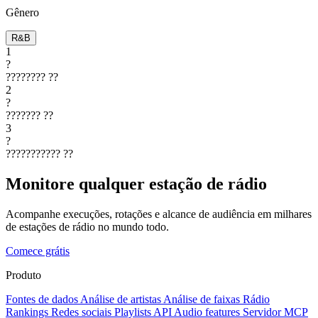
Gênero
R&B
1
?
????????
??
2
?
???????
??
3
?
???????????
??
Monitore qualquer estação de rádio
Acompanhe execuções, rotações e alcance de audiência em milhares
de estações de rádio no mundo todo.
Comece grátis
Produto
Fontes de dados
Análise de artistas
Análise de faixas
Rádio
Rankings
Redes sociais
Playlists
API
Audio features
Servidor MCP