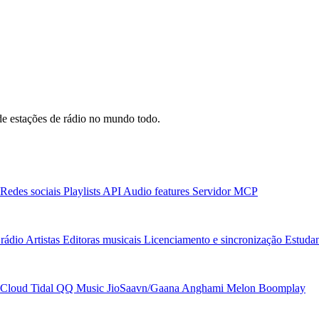
e estações de rádio no mundo todo.
Redes sociais
Playlists
API
Audio features
Servidor MCP
rádio
Artistas
Editoras musicais
Licenciamento e sincronização
Estudan
Cloud
Tidal
QQ Music
JioSaavn/Gaana
Anghami
Melon
Boomplay