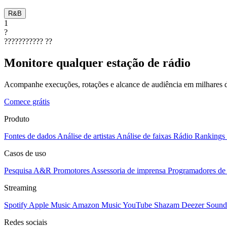
R&B
1
?
???????????
??
Monitore qualquer estação de rádio
Acompanhe execuções, rotações e alcance de audiência em milhares d
Comece grátis
Produto
Fontes de dados
Análise de artistas
Análise de faixas
Rádio
Rankings
Casos de uso
Pesquisa A&R
Promotores
Assessoria de imprensa
Programadores de 
Streaming
Spotify
Apple Music
Amazon Music
YouTube
Shazam
Deezer
Sound
Redes sociais