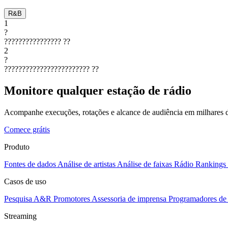
R&B
1
?
????????????????
??
2
?
????????????????????????
??
Monitore qualquer estação de rádio
Acompanhe execuções, rotações e alcance de audiência em milhares d
Comece grátis
Produto
Fontes de dados
Análise de artistas
Análise de faixas
Rádio
Rankings
Casos de uso
Pesquisa A&R
Promotores
Assessoria de imprensa
Programadores de 
Streaming