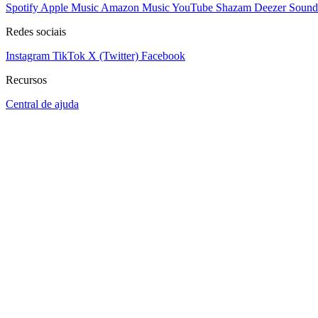
Spotify
Apple Music
Amazon Music
YouTube
Shazam
Deezer
Sound
Redes sociais
Instagram
TikTok
X (Twitter)
Facebook
Recursos
Central de ajuda