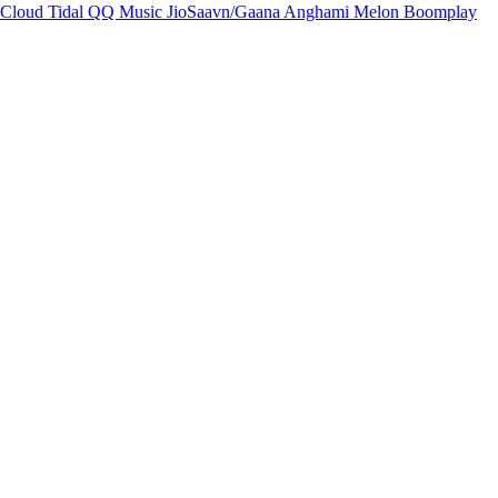
Cloud
Tidal
QQ Music
JioSaavn/Gaana
Anghami
Melon
Boomplay