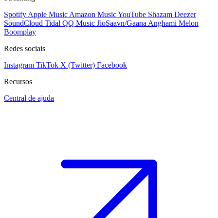
Spotify
Apple Music
Amazon Music
YouTube
Shazam
Deezer
SoundCloud
Tidal
QQ Music
JioSaavn/Gaana
Anghami
Melon
Boomplay
Redes sociais
Instagram
TikTok
X (Twitter)
Facebook
Recursos
Central de ajuda