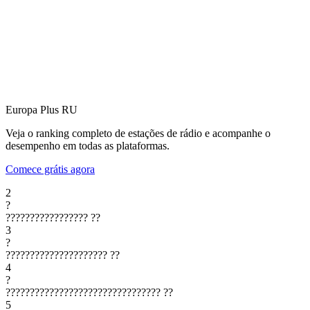
Europa Plus
RU
Veja o ranking completo de estações de rádio e acompanhe o
desempenho em todas as plataformas.
Comece grátis agora
2
?
?????????????????
??
3
?
?????????????????????
??
4
?
????????????????????????????????
??
5