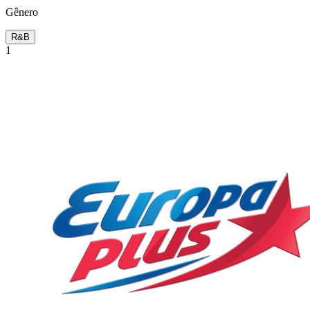
Gênero
R&B
1