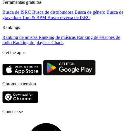
Ferramentas gratuitas
Busca de ISRC
Busca de distribuidora
Busca de gênero
Busca de
gravadora
Tom & BPM
Busca reversa de ISRC
Rankings
Ranking de artistas
Ranking de músicas
Ranking de estações de
rádio
Ranking de playlists
Charts
Get the apps
Chrome extension
Conecte-se