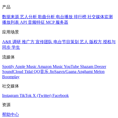
产品
数据来源
艺人分析
歌曲分析
电台播放
排行榜
社交媒体监测
播放列表
API
音频特征
MCP 服务器
应用场景
A&R 调研
推广方
宣传团队
电台节目策划
艺人
版权方
授权与
同步
学生
流媒体
Spotify
Apple Music
Amazon Music
YouTube
Shazam
Deezer
SoundCloud
Tidal
QQ音乐
JioSaavn/Gaana
Anghami
Melon
Boomplay
社交媒体
Instagram
TikTok
X (Twitter)
Facebook
资源
帮助中心