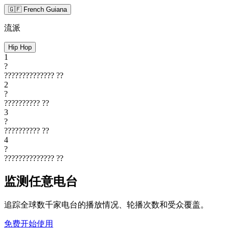
🇬🇫 French Guiana
流派
Hip Hop
1
?
??????????????
??
2
?
??????????
??
3
?
??????????
??
4
?
??????????????
??
监测任意电台
追踪全球数千家电台的播放情况、轮播次数和受众覆盖。
免费开始使用