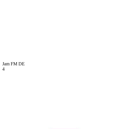
Jam FM
DE
4