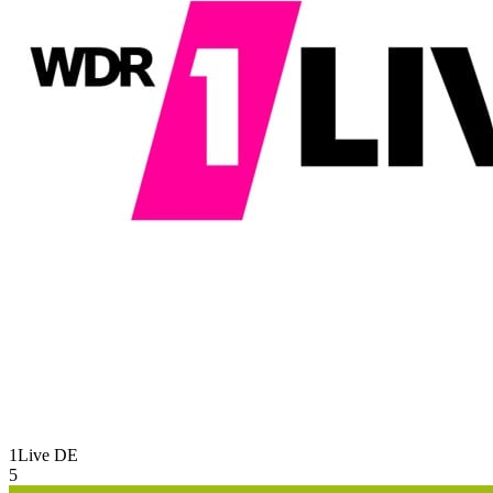
1Live
DE
5