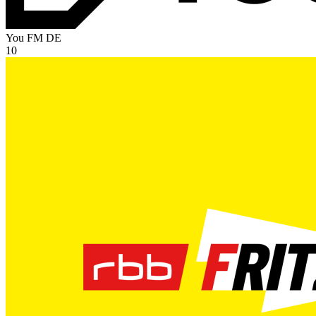
You FM
DE
10