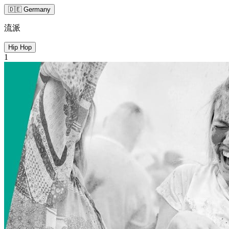
🇩🇪 Germany
流派
Hip Hop
1