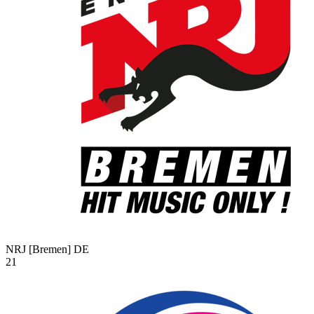
NRJ [Bremen]
DE
21