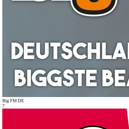
Big FM
DE
7