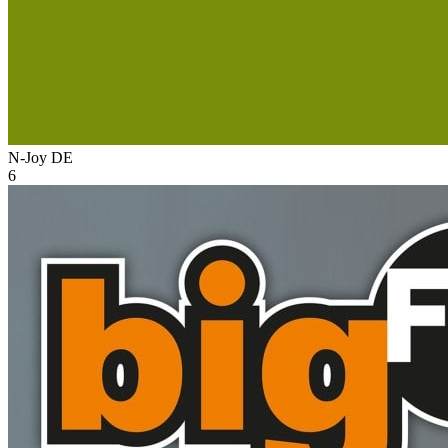
N-Joy
DE
6