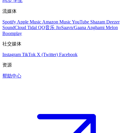
同步
学生
流媒体
Spotify
Apple Music
Amazon Music
YouTube
Shazam
Deezer
SoundCloud
Tidal
QQ音乐
JioSaavn/Gaana
Anghami
Melon
Boomplay
社交媒体
Instagram
TikTok
X (Twitter)
Facebook
资源
帮助中心