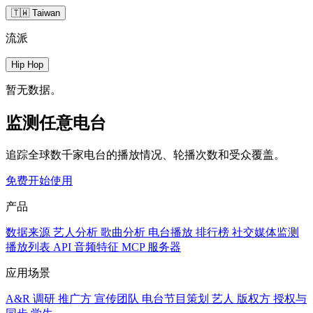
🇹🇼 Taiwan
流派
Hip Hop
暂无数据。
监测任意电台
追踪全球数千家电台的播放情况、轮播次数和受众覆盖。
免费开始使用
产品
数据来源
艺人分析
歌曲分析
电台播放
排行榜
社交媒体监测
播放列表
API
音频特征
MCP 服务器
应用场景
A&R 调研
推广方
宣传团队
电台节目策划
艺人
版权方
授权与