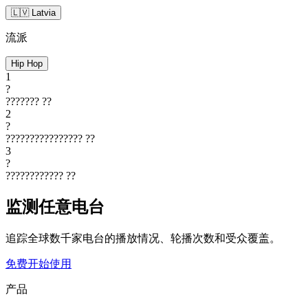
🇱🇻 Latvia
流派
Hip Hop
1
?
???????
??
2
?
????????????????
??
3
?
????????????
??
监测任意电台
追踪全球数千家电台的播放情况、轮播次数和受众覆盖。
免费开始使用
产品