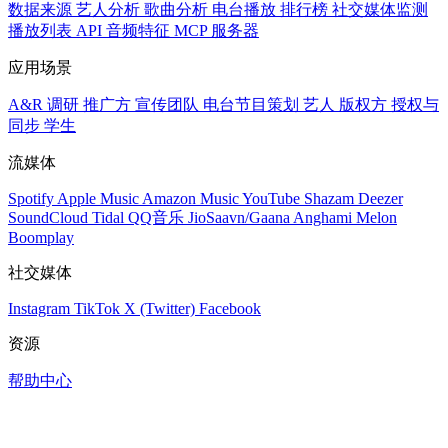
数据来源
艺人分析
歌曲分析
电台播放
排行榜
社交媒体监测
播放列表
API
音频特征
MCP 服务器
应用场景
A&R 调研
推广方
宣传团队
电台节目策划
艺人
版权方
授权与
同步
学生
流媒体
Spotify
Apple Music
Amazon Music
YouTube
Shazam
Deezer
SoundCloud
Tidal
QQ音乐
JioSaavn/Gaana
Anghami
Melon
Boomplay
社交媒体
Instagram
TikTok
X (Twitter)
Facebook
资源
帮助中心