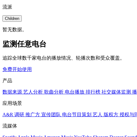
流派
Children
暂无数据。
监测任意电台
追踪全球数千家电台的播放情况、轮播次数和受众覆盖。
免费开始使用
产品
数据来源
艺人分析
歌曲分析
电台播放
排行榜
社交媒体监测
播
应用场景
A&R 调研
推广方
宣传团队
电台节目策划
艺人
版权方
授权与
流媒体