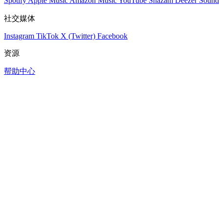
Spotify
Apple Music
Amazon Music
YouTube
Shazam
Deezer
Sound
社交媒体
Instagram
TikTok
X (Twitter)
Facebook
资源
帮助中心