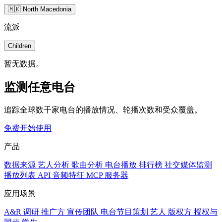
🇲🇰 North Macedonia
流派
Children
暂无数据。
监测任意电台
追踪全球数千家电台的播放情况、轮播次数和受众覆盖。
免费开始使用
产品
数据来源
艺人分析
歌曲分析
电台播放
排行榜
社交媒体监测
播放列表
API
音频特征
MCP 服务器
应用场景
A&R 调研
推广方
宣传团队
电台节目策划
艺人
版权方
授权与