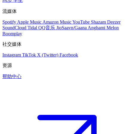
同步
学生
流媒体
Spotify
Apple Music
Amazon Music
YouTube
Shazam
Deezer
SoundCloud
Tidal
QQ音乐
JioSaavn/Gaana
Anghami
Melon
Boomplay
社交媒体
Instagram
TikTok
X (Twitter)
Facebook
资源
帮助中心