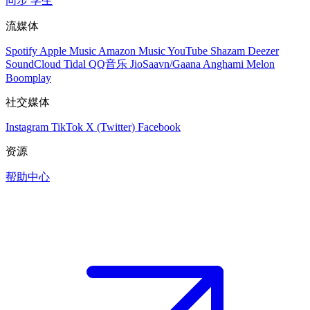
同步
学生
流媒体
Spotify
Apple Music
Amazon Music
YouTube
Shazam
Deezer
SoundCloud
Tidal
QQ音乐
JioSaavn/Gaana
Anghami
Melon
Boomplay
社交媒体
Instagram
TikTok
X (Twitter)
Facebook
资源
帮助中心