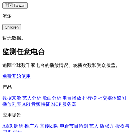
🇹🇼 Taiwan
流派
Children
暂无数据。
监测任意电台
追踪全球数千家电台的播放情况、轮播次数和受众覆盖。
免费开始使用
产品
数据来源
艺人分析
歌曲分析
电台播放
排行榜
社交媒体监测
播放列表
API
音频特征
MCP 服务器
应用场景
A&R 调研
推广方
宣传团队
电台节目策划
艺人
版权方
授权与