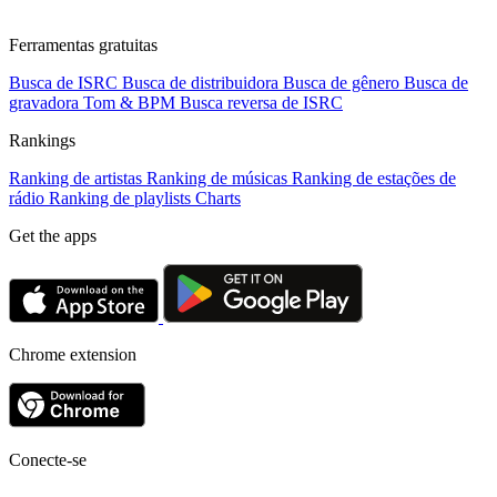
Ferramentas gratuitas
Busca de ISRC
Busca de distribuidora
Busca de gênero
Busca de
gravadora
Tom & BPM
Busca reversa de ISRC
Rankings
Ranking de artistas
Ranking de músicas
Ranking de estações de
rádio
Ranking de playlists
Charts
Get the apps
Chrome extension
Conecte-se