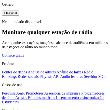
Gênero
Classical
Nenhum dado disponível.
Monitore qualquer estação de rádio
Acompanhe execuções, rotações e alcance de audiência em milhares
de estações de rádio no mundo todo.
Comece grátis
Produto
Fontes de dados
Análise de artistas
Análise de faixas
Rádio
Rankings
Redes sociais
Playlists
API
Audio features
Servidor MCP
Casos de uso
Pesquisa A&R
Promotores
Assessoria de imprensa
Programadores
de rádio
Artistas
Editoras musicais
Licenciamento e sincronização
Estudantes