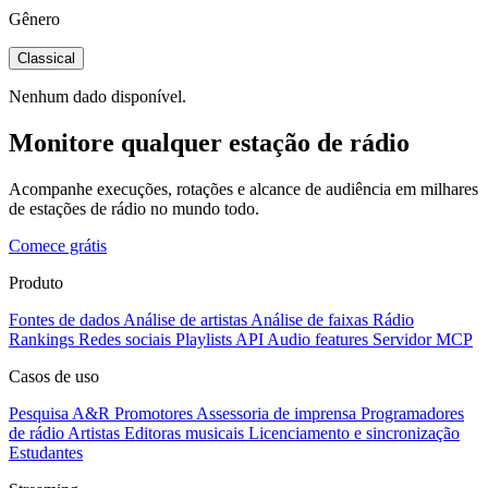
Gênero
Classical
Nenhum dado disponível.
Monitore qualquer estação de rádio
Acompanhe execuções, rotações e alcance de audiência em milhares
de estações de rádio no mundo todo.
Comece grátis
Produto
Fontes de dados
Análise de artistas
Análise de faixas
Rádio
Rankings
Redes sociais
Playlists
API
Audio features
Servidor MCP
Casos de uso
Pesquisa A&R
Promotores
Assessoria de imprensa
Programadores
de rádio
Artistas
Editoras musicais
Licenciamento e sincronização
Estudantes