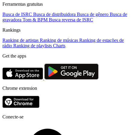
Ferramentas gratuitas
Busca de ISRC
Busca de distribuidora
Busca de gênero
Busca de
gravadora
Tom & BPM
Busca reversa de ISRC
Rankings
Ranking de artistas
Ranking de músicas
Ranking de estações de
rádio
Ranking de playlists
Charts
Get the apps
Chrome extension
Conecte-se