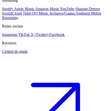
Streaming
Spotify
Apple Music
Amazon Music
YouTube
Shazam
Deezer
SoundCloud
Tidal
QQ Music
JioSaavn/Gaana
Anghami
Melon
Boomplay
Redes sociais
Instagram
TikTok
X (Twitter)
Facebook
Recursos
Central de ajuda