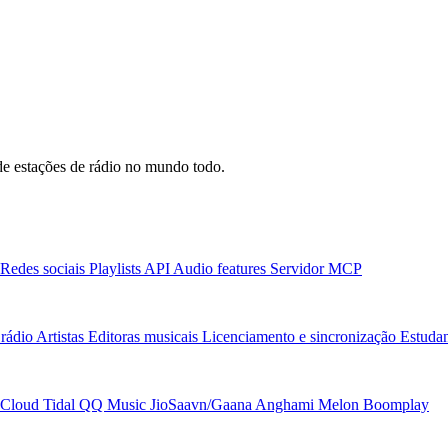
e estações de rádio no mundo todo.
Redes sociais
Playlists
API
Audio features
Servidor MCP
rádio
Artistas
Editoras musicais
Licenciamento e sincronização
Estudan
Cloud
Tidal
QQ Music
JioSaavn/Gaana
Anghami
Melon
Boomplay