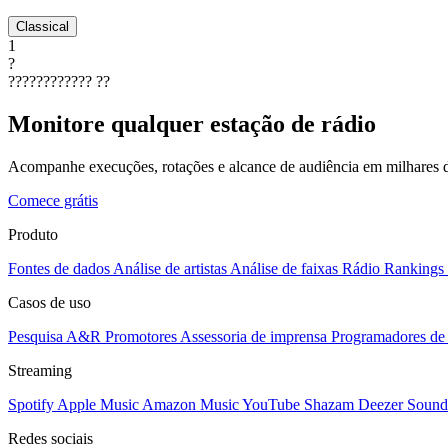
Classical
1
?
????????????
??
Monitore qualquer estação de rádio
Acompanhe execuções, rotações e alcance de audiência em milhares d
Comece grátis
Produto
Fontes de dados
Análise de artistas
Análise de faixas
Rádio
Rankings
Casos de uso
Pesquisa A&R
Promotores
Assessoria de imprensa
Programadores de 
Streaming
Spotify
Apple Music
Amazon Music
YouTube
Shazam
Deezer
Sound
Redes sociais