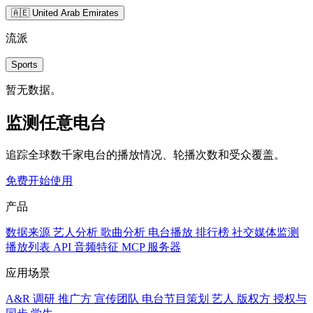
🇦🇪 United Arab Emirates
流派
Sports
暂无数据。
监测任意电台
追踪全球数千家电台的播放情况、轮播次数和受众覆盖。
免费开始使用
产品
数据来源
艺人分析
歌曲分析
电台播放
排行榜
社交媒体监测
播放列表
API
音频特征
MCP 服务器
应用场景
A&R 调研
推广方
宣传团队
电台节目策划
艺人
版权方
授权与