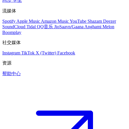
同步
学生
流媒体
Spotify
Apple Music
Amazon Music
YouTube
Shazam
Deezer
SoundCloud
Tidal
QQ音乐
JioSaavn/Gaana
Anghami
Melon
Boomplay
社交媒体
Instagram
TikTok
X (Twitter)
Facebook
资源
帮助中心