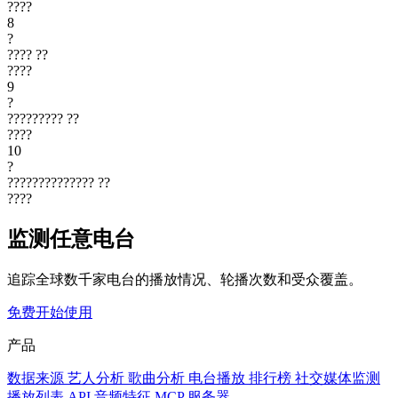
????
8
?
????
??
????
9
?
?????????
??
????
10
?
??????????????
??
????
监测任意电台
追踪全球数千家电台的播放情况、轮播次数和受众覆盖。
免费开始使用
产品
数据来源
艺人分析
歌曲分析
电台播放
排行榜
社交媒体监测
播放列表
API
音频特征
MCP 服务器