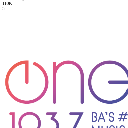
110K
5