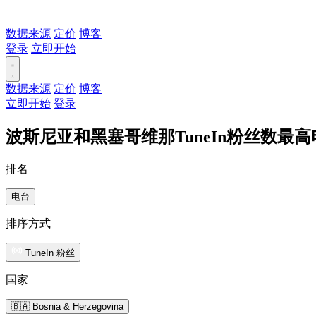
数据来源
定价
博客
登录
立即开始
数据来源
定价
博客
立即开始
登录
波斯尼亚和黑塞哥维那TuneIn粉丝数最高
排名
电台
排序方式
TuneIn 粉丝
国家
🇧🇦 Bosnia & Herzegovina