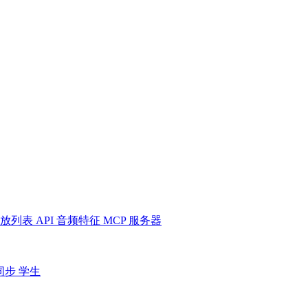
放列表
API
音频特征
MCP 服务器
同步
学生