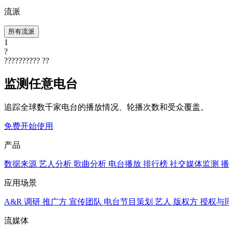
流派
所有流派
1
?
??????????
??
监测任意电台
追踪全球数千家电台的播放情况、轮播次数和受众覆盖。
免费开始使用
产品
数据来源
艺人分析
歌曲分析
电台播放
排行榜
社交媒体监测
播
应用场景
A&R 调研
推广方
宣传团队
电台节目策划
艺人
版权方
授权与
流媒体