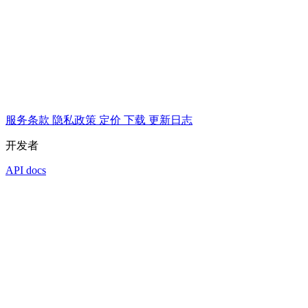
服务条款
隐私政策
定价
下载
更新日志
开发者
API docs