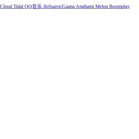
Cloud
Tidal
QQ音乐
JioSaavn/Gaana
Anghami
Melon
Boomplay