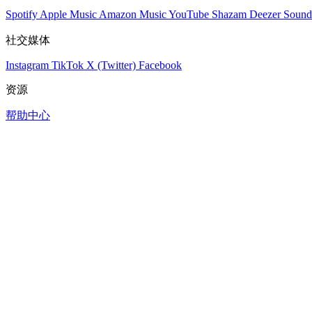
Spotify
Apple Music
Amazon Music
YouTube
Shazam
Deezer
Sound
社交媒体
Instagram
TikTok
X (Twitter)
Facebook
资源
帮助中心