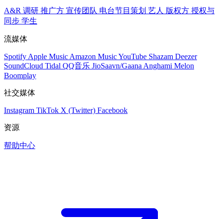
A&R 调研
推广方
宣传团队
电台节目策划
艺人
版权方
授权与
同步
学生
流媒体
Spotify
Apple Music
Amazon Music
YouTube
Shazam
Deezer
SoundCloud
Tidal
QQ音乐
JioSaavn/Gaana
Anghami
Melon
Boomplay
社交媒体
Instagram
TikTok
X (Twitter)
Facebook
资源
帮助中心