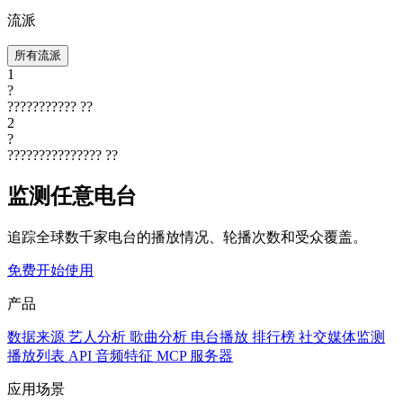
流派
所有流派
1
?
???????????
??
2
?
???????????????
??
监测任意电台
追踪全球数千家电台的播放情况、轮播次数和受众覆盖。
免费开始使用
产品
数据来源
艺人分析
歌曲分析
电台播放
排行榜
社交媒体监测
播放列表
API
音频特征
MCP 服务器
应用场景