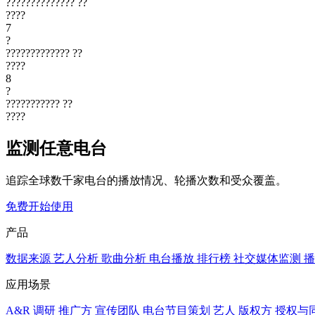
??????????????
??
????
7
?
?????????????
??
????
8
?
???????????
??
????
监测任意电台
追踪全球数千家电台的播放情况、轮播次数和受众覆盖。
免费开始使用
产品
数据来源
艺人分析
歌曲分析
电台播放
排行榜
社交媒体监测
播
应用场景
A&R 调研
推广方
宣传团队
电台节目策划
艺人
版权方
授权与