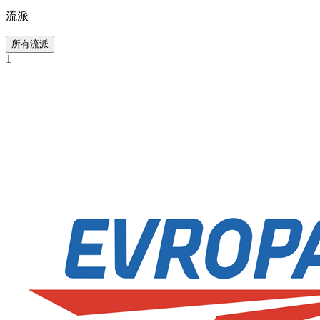
流派
所有流派
1