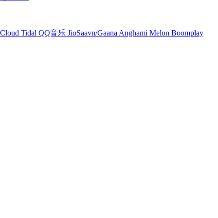
Cloud
Tidal
QQ音乐
JioSaavn/Gaana
Anghami
Melon
Boomplay