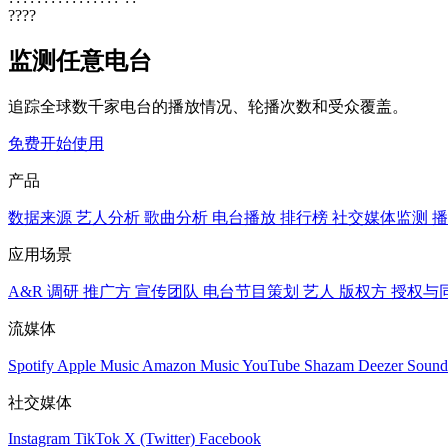
????
监测任意电台
追踪全球数千家电台的播放情况、轮播次数和受众覆盖。
免费开始使用
产品
数据来源
艺人分析
歌曲分析
电台播放
排行榜
社交媒体监测
播
应用场景
A&R 调研
推广方
宣传团队
电台节目策划
艺人
版权方
授权与
流媒体
Spotify
Apple Music
Amazon Music
YouTube
Shazam
Deezer
Sound
社交媒体
Instagram
TikTok
X (Twitter)
Facebook