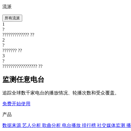
流派
所有流派
1
?
?????????????
??
2
?
???????
??
3
?
?????????????????
??
监测任意电台
追踪全球数千家电台的播放情况、轮播次数和受众覆盖。
免费开始使用
产品
数据来源
艺人分析
歌曲分析
电台播放
排行榜
社交媒体监测
播