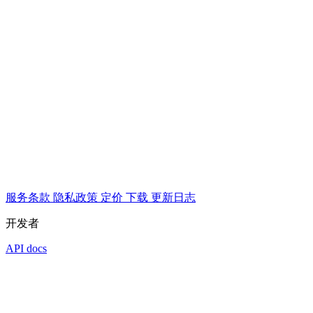
服务条款
隐私政策
定价
下载
更新日志
开发者
API docs