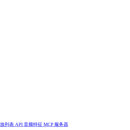
放列表
API
音频特征
MCP 服务器