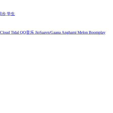
同步
学生
Cloud
Tidal
QQ音乐
JioSaavn/Gaana
Anghami
Melon
Boomplay