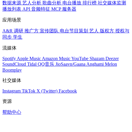
数据来源
艺人分析
歌曲分析
电台播放
排行榜
社交媒体监测
播放列表
API
音频特征
MCP 服务器
应用场景
A&R 调研
推广方
宣传团队
电台节目策划
艺人
版权方
授权与
同步
学生
流媒体
Spotify
Apple Music
Amazon Music
YouTube
Shazam
Deezer
SoundCloud
Tidal
QQ音乐
JioSaavn/Gaana
Anghami
Melon
Boomplay
社交媒体
Instagram
TikTok
X (Twitter)
Facebook
资源
帮助中心