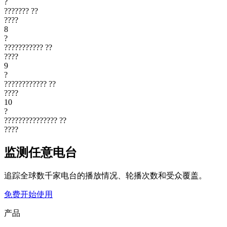
?
???????
??
????
8
?
???????????
??
????
9
?
????????????
??
????
10
?
???????????????
??
????
监测任意电台
追踪全球数千家电台的播放情况、轮播次数和受众覆盖。
免费开始使用
产品