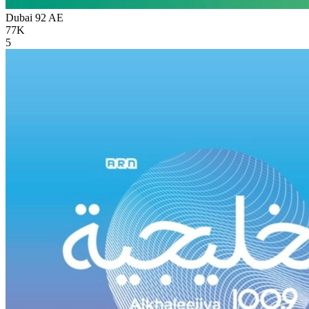
Dubai 92
AE
77K
5