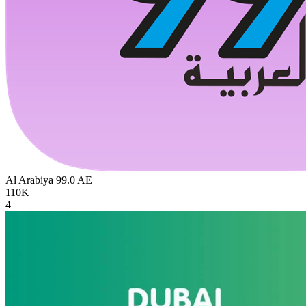
Al Arabiya 99.0
AE
110K
4