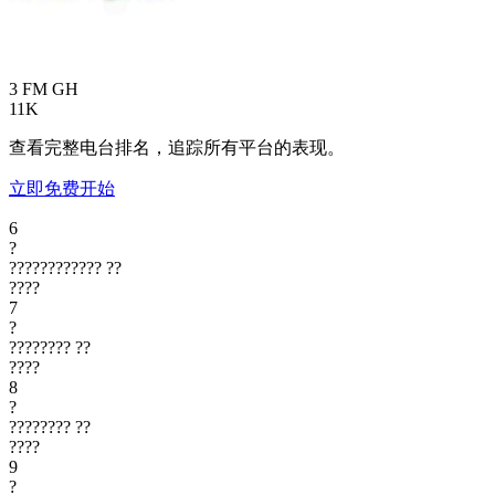
3 FM
GH
11K
查看完整电台排名，追踪所有平台的表现。
立即免费开始
6
?
????????????
??
????
7
?
????????
??
????
8
?
????????
??
????
9
?