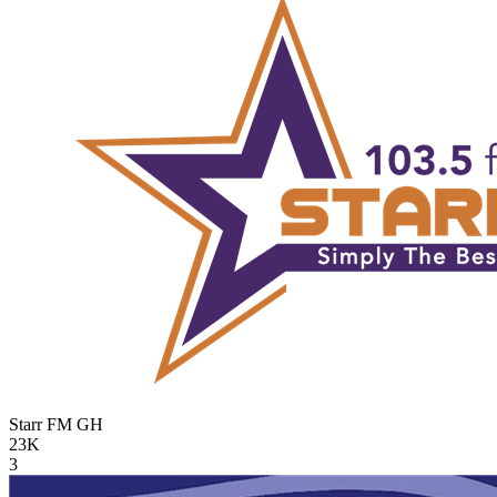
Starr FM
GH
23K
3