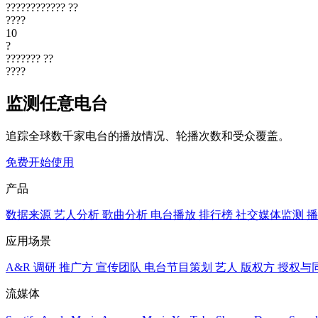
????????????
??
????
10
?
???????
??
????
监测任意电台
追踪全球数千家电台的播放情况、轮播次数和受众覆盖。
免费开始使用
产品
数据来源
艺人分析
歌曲分析
电台播放
排行榜
社交媒体监测
播
应用场景
A&R 调研
推广方
宣传团队
电台节目策划
艺人
版权方
授权与
流媒体