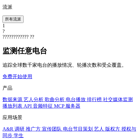
流派
所有流派
1
?
????????????
??
监测任意电台
追踪全球数千家电台的播放情况、轮播次数和受众覆盖。
免费开始使用
产品
数据来源
艺人分析
歌曲分析
电台播放
排行榜
社交媒体监测
播放列表
API
音频特征
MCP 服务器
应用场景
A&R 调研
推广方
宣传团队
电台节目策划
艺人
版权方
授权与
同步
学生