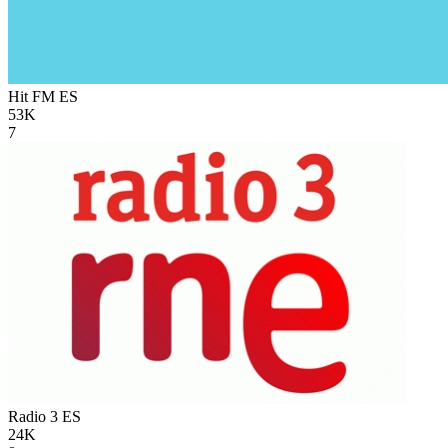
Hit FM
ES
53K
7
Radio 3
ES
24K