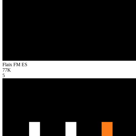
Flaix FM
ES
77K
5