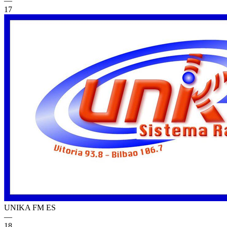
—
17
UNIKA FM
ES
—
18