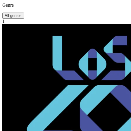
Genre
All genres
1