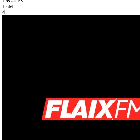
Los 40
ES
1.6M
4